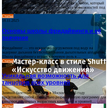
Фридайвинг — это уникальный вид спорта и хобби, который
позволяет испытать границы человеческих возможностей под
водой. Школа фридайвинга открывает двери…
Статьи
18.11.2025
Основы школы фридайвинга и её
значение
Фридайвинг — это искусство погружения под воду на
задержке дыхания без использования дыхательных аппаратов.
Школа фридайвинга играет ключевую роль в…
Статьи
29.10.2025
Уникальная возможность для
танцоров всех уровней
Зимний балетный интенсив в Москве в 2026 году
представляет собой специально разработанную программу для
танцоров различных возрастных категорий и уровней…
Статьи