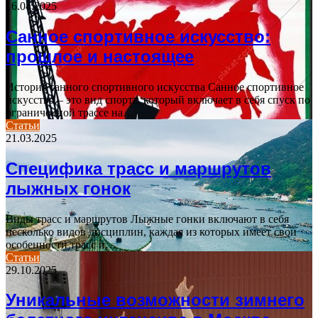
16.04.2025
Санное спортивное искусство:
прошлое и настоящее
История санного спортивного искусства Санное спортивное
искусство – это вид спорта, который включает в себя спуск по
ограниченной трассе на…
Статьи
21.03.2025
Специфика трасс и маршрутов
лыжных гонок
Виды трасс и маршрутов Лыжные гонки включают в себя
несколько видов дисциплин, каждая из которых имеет свои
особенности трасс и…
Статьи
29.10.2025
Уникальные возможности зимнего