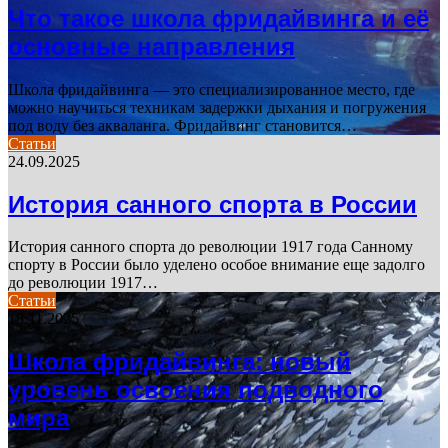
Что такое школа фридайвинга и её
основные направления
Школа фридайвинга — это специализированное место, где
можно научиться техникам задержки дыхания и погружения
под воду без акваланга. Фридайвинг становится…
Статьи
24.09.2025
История санного спорта в России
История санного спорта до революции 1917 года Санному
спорту в России было уделено особое внимание еще задолго
до революции 1917…
Статьи
18.11.2025
Школа фридайвинга: новый
уровень освоения подводного
мира