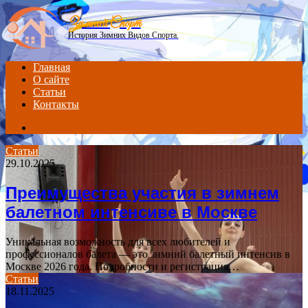
Menu
Зимний Спорт
История Зимних Видов Спорта.
Главная
О сайте
Статьи
Контакты
Search
for
Статьи
29.10.2025
Преимущества участия в зимнем
балетном интенсиве в Москве
Уникальная возможность для всех любителей и
профессионалов балета — это зимний балетный интенсив в
Москве 2026 года. Подробности и регистрация…
Статьи
18.11.2025