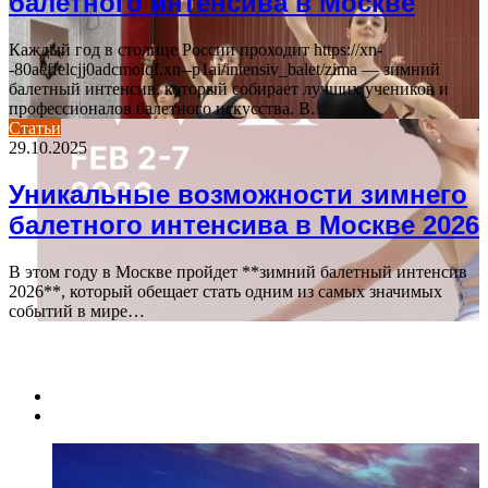
балетного интенсива в Москве
Каждый год в столице России проходит https://xn-
-80aeffelcjj0adcmoiqf.xn--p1ai/intensiv_balet/zima — зимний
балетный интенсив, который собирает лучших учеников и
профессионалов балетного искусства. В…
Статьи
29.10.2025
Уникальные возможности зимнего
балетного интенсива в Москве 2026
В этом году в Москве пройдет **зимний балетный интенсив
2026**, который обещает стать одним из самых значимых
событий в мире…
ПОСЛЕДНИЕ СТАТЬИ
Previous
page
Next
page