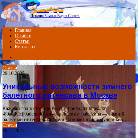
Menu
Зимний Спорт
История Зимних Видов Спорта.
Главная
О сайте
Статьи
Контакты
Search
for
Статьи
29.10.2025
Уникальные возможности зимнего
балетного интенсива в Москве
Каждый год в столице России проходит https://xn-
-80aeffelcjj0adcmoiqf.xn--p1ai/intensiv_balet/zima — зимний
балетный интенсив, который собирает лучших учеников…
Статьи
18.11.2025