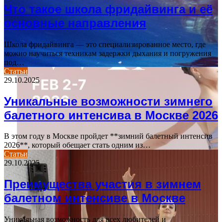
Что такое школа фридайвинга и её
основные направления
Школа фридайвинга — это специализированное место, где
можно научиться техникам задержки дыхания и погружения
под…
Статьи
29.10.2025
Уникальные возможности зимнего
балетного интенсива в Москве 2026
В этом году в Москве пройдет **зимний балетный интенсив
2026**, который обещает стать одним из…
Статьи
29.10.2025
Преимущества участия в зимнем
балетном интенсиве в Москве
Уникальная возможность для всех любителей и