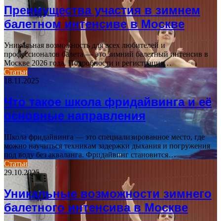
Преимущества участия в зимнем
балетном интенсиве в Москве
Уникальная возможность для всех любителей и
профессионалов балета — это зимний балетный интенсив в
Москве 2026 года. Подробности и регистрация…
Статьи
18.11.2025
Что такое школа фридайвинга и её
основные направления
Школа фридайвинга — это специализированное место, где
можно научиться техникам задержки дыхания и погружения
под воду без акваланга. Фридайвинг становится…
Статьи
29.10.2025
Уникальные возможности зимнего
балетного интенсива в Москве