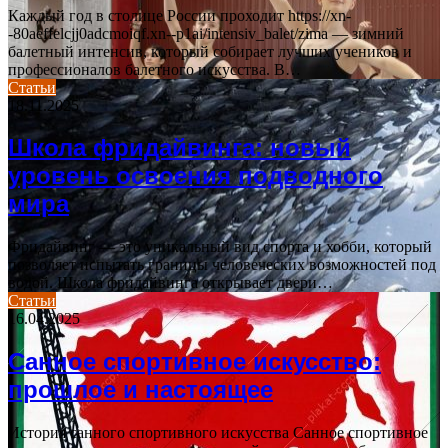
Каждый год в столице России проходит https://xn-
-80aeffelcjj0adcmoiqf.xn--p1ai/intensiv_balet/zima — зимний
балетный интенсив, который собирает лучших учеников и
профессионалов балетного искусства. В…
Статьи
18.11.2025
Школа фридайвинга: новый
уровень освоения подводного
мира
Фридайвинг — это уникальный вид спорта и хобби, который
позволяет испытать границы человеческих возможностей под
водой. Школа фридайвинга открывает двери…
Статьи
16.04.2025
Санное спортивное искусство:
прошлое и настоящее
История санного спортивного искусства Санное спортивное