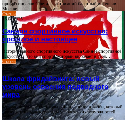
профессионалов балета — это зимний балетный интенсив в
Москве…
Статьи
16.04.2025
Санное спортивное искусство:
прошлое и настоящее
История санного спортивного искусства Санное спортивное
искусство – это вид спорта, который включает в себя…
Статьи
18.11.2025
Школа фридайвинга: новый
уровень освоения подводного
мира
Фридайвинг — это уникальный вид спорта и хобби, который
позволяет испытать границы человеческих возможностей
под…