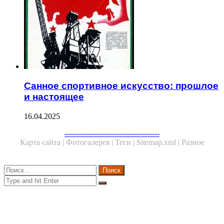
Санное спортивное искусство: прошлое
и настоящее
16.04.2025
Facebook
Twitter
WhatsApp
Telegram
--------------------------------------
Карта сайта |
Фотогалерея |
Теги |
Sitemap.xml |
Разное
Close
Найти:
Close
Search
for