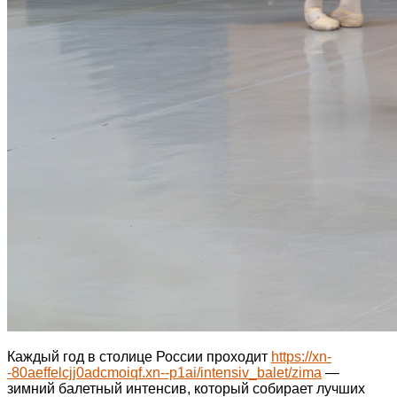
Каждый год в столице России проходит
https://xn-
-80aeffelcjj0adcmoiqf.xn--p1ai/intensiv_balet/zima
—
зимний балетный интенсив, который собирает лучших