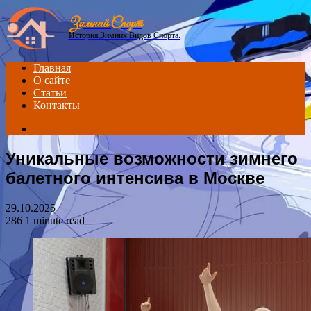
Menu
Зимний Спорт
История Зимних Видов Спорта.
Главная
О сайте
Статьи
Контакты
Search
for
Уникальные возможности зимнего
балетного интенсива в Москве
29.10.2025
286
1 minute read